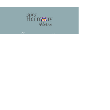
Descarga gratis
HERIDAS DEL NÚCLEO
COMÚN
CLASE MAGISTRAL DE 90
MINUTOS
VER AHORA
joanna@bringharmonyhome.com